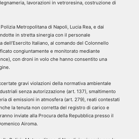
alegnameria, lavorazioni in vetroresina, costruzione di
Polizia Metropolitana di Napoli, Lucia Rea, e dai
ndotte in stretta sinergia con il personale
dell’Esercito Italiano, al comando del Colonnello
anificato congiuntamente e monitorato mediante
ence), con droni in volo che hanno consentito una
gine.
 accertate gravi violazioni della normativa ambientale
ndustriali senza autorizzazione (art. 137), smaltimento
ateria di emissioni in atmosfera (art. 279), reati contestati
nche la tenuta non corretta del registro di carico e
saranno inviate alla Procura della Repubblica presso il
r Domenico Airoma.