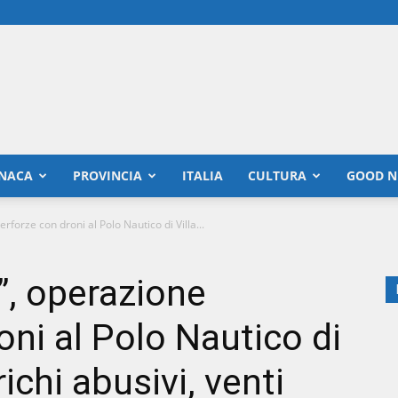
NACA
PROVINCIA
ITALIA
CULTURA
GOOD N
rforze con droni al Polo Nautico di Villa...
”, operazione
oni al Polo Nautico di
richi abusivi, venti