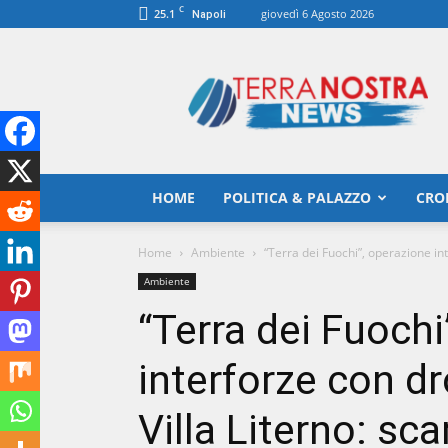
C
25.1
giovedì 6 Agosto 2026
Napoli
TerranostraNews
HOME
POLITICA & PALAZZO
CRO
Home
Ambiente
“Terra dei Fuochi”, operazione inte
Ambiente
“Terra dei Fuochi
interforze con dr
Villa Literno: sca