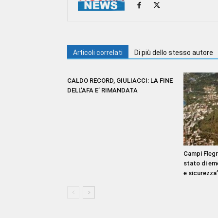
Articoli correlati
Di più dello stesso autore
CALDO RECORD, GIULIACCI: LA FINE
DELL’AFA E’ RIMANDATA
Campi Flegre
stato di em
e sicurezza