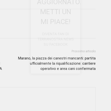
AGGIORNATO.
METTI UN
MI PIACE!
DIVENTA FAN DI
TERRANOSTRA NEWS
SU FACEBOOK
Prossimo articolo
Marano, la piazza dei canestri mancanti: partita
I
ufficialmente la riqualificazione: cantiere
A
operativo e area cani confermata