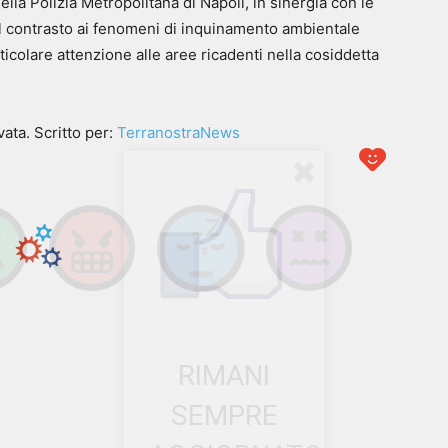
la Polizia Metropolitana di Napoli, in sinergia con le
el contrasto ai fenomeni di inquinamento ambientale
ticolare attenzione alle aree ricadenti nella cosiddetta
ata. Scritto per:
TerranostraNews
RIMANI
SEMPRE