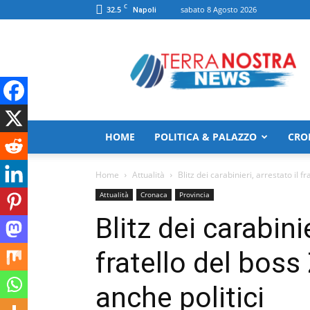
C
32.5
sabato 8 Agosto 2026
Napoli
TerranostraNews
HOME
POLITICA & PALAZZO
CRO
Home
Attualità
Blitz dei carabinieri, arrestato il f
Attualità
Cronaca
Provincia
Blitz dei carabinie
fratello del boss
anche politici