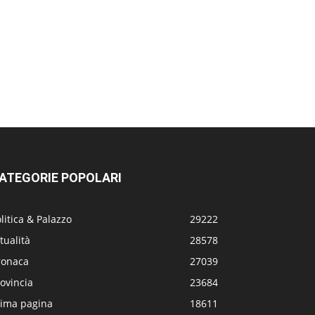
ATEGORIE POPOLARI
litica & Palazzo
29222
tualità
28578
ronaca
27039
ovincia
23684
rima pagina
18611