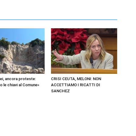
RIMANI
SEMPRE
AGGIORNATO.
ei, ancora proteste:
CRISI CEUTA, MELONI: NON
o le chiavi al Comune»
ACCETTIAMO I RICATTI DI
METTI UN
SANCHEZ
MI PIACE!
DIVENTA FAN DI
TERRANOSTRA NEWS
SU FACEBOOK