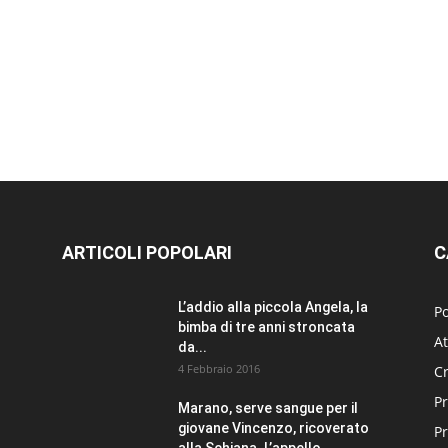
ARTICOLI POPOLARI
C
L’addio alla piccola Angela, la
Po
bimba di tre anni stroncata
At
da...
4 Febbraio 2016
C
Pr
Marano, serve sangue per il
giovane Vincenzo, ricoverato
P