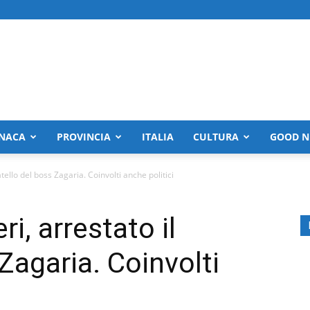
NACA
PROVINCIA
ITALIA
CULTURA
GOOD N
ratello del boss Zagaria. Coinvolti anche politici
ri, arrestato il
 Zagaria. Coinvolti