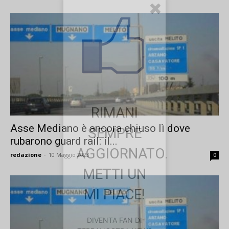
RIMANI
Asse Mediano è ancora chiuso lì dove
SEMPRE
rubarono guard rail: il...
AGGIORNATO.
redazione
-
10 Maggio 2023
0
METTI UN
MI PIACE!
DIVENTA FAN DI