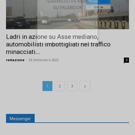
TERRANOSTRA NEWS
SU FACEBOOK
Ladri in azione su Asse mediano,
automobilisti imbottigliati nel traffico
minacciati...
redazione
-
24 Settembre 2022
0
1
2
3
Messenger