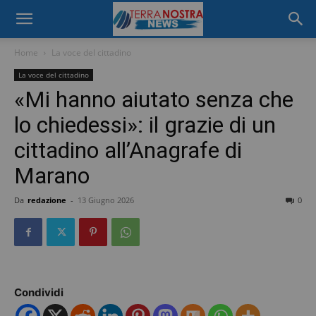
Home
La voce del cittadino
La voce del cittadino
«Mi hanno aiutato senza che
lo chiedessi»: il grazie di un
cittadino all’Anagrafe di
Marano
Da
redazione
-
13 Giugno 2026
0
Condividi