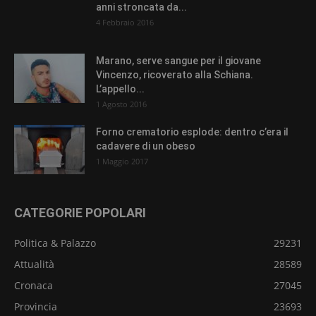
anni stroncata da...
4 Febbraio 2016
Marano, serve sangue per il giovane
Vincenzo, ricoverato alla Schiana.
L’appello...
1 Agosto 2016
Forno crematorio esplode: dentro c’era il
cadavere di un obeso
1 Maggio 2017
CATEGORIE POPOLARI
Politica & Palazzo
29231
Attualità
28589
Cronaca
27045
Provincia
23693