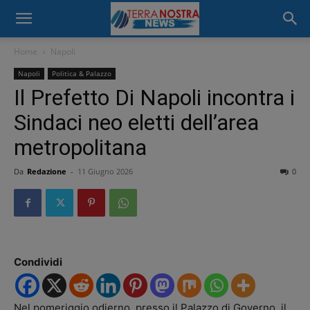
Home
Napoli
Napoli
Politica & Palazzo
Il Prefetto Di Napoli incontra i
Sindaci neo eletti dell’area
metropolitana
Da
Redazione
-
11 Giugno 2026
0
Condividi
Nel pomeriggio odierno, presso il Palazzo di Governo, il