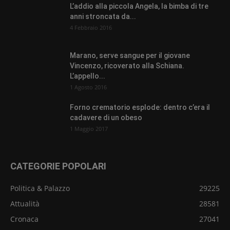
L’addio alla piccola Angela, la bimba di tre
anni stroncata da...
4 Febbraio 2016
Marano, serve sangue per il giovane
Vincenzo, ricoverato alla Schiana.
L’appello...
1 Agosto 2016
Forno crematorio esplode: dentro c’era il
cadavere di un obeso
1 Maggio 2017
CATEGORIE POPOLARI
Politica & Palazzo
29225
Attualità
28581
Cronaca
27041