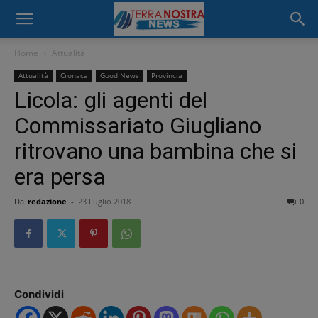
Home
Attualità
Attualità
Cronaca
Good News
Provincia
Licola: gli agenti del
Commissariato Giugliano
ritrovano una bambina che si
era persa
Da
redazione
-
23 Luglio 2018
0
Condividi