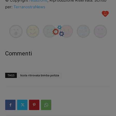
© Copyright
redazione
, Riproduzione Riservata. Scritto
per:
TerranostraNews
Commenti
TAGS
licola ritrovata bimba polizia