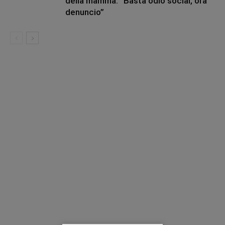
della mamma: “Basta odio social, ora
denuncio”