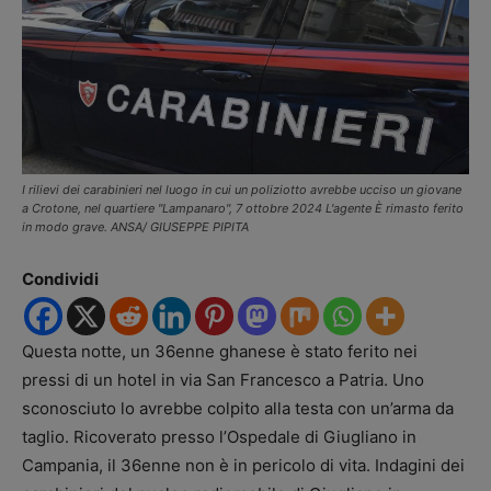
I rilievi dei carabinieri nel luogo in cui un poliziotto avrebbe ucciso un giovane
a Crotone, nel quartiere "Lampanaro", 7 ottobre 2024 L'agente È rimasto ferito
in modo grave. ANSA/ GIUSEPPE PIPITA
Condividi
Questa notte, un 36enne ghanese è stato ferito nei
pressi di un hotel in via San Francesco a Patria. Uno
sconosciuto lo avrebbe colpito alla testa con un’arma da
taglio. Ricoverato presso l’Ospedale di Giugliano in
Campania, il 36enne non è in pericolo di vita. Indagini dei