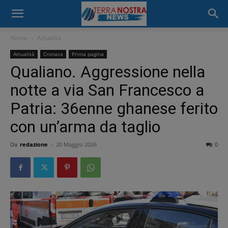
Home
Attualità
Attualità
Cronaca
Prima pagina
Qualiano. Aggressione nella
notte a via San Francesco a
Patria: 36enne ghanese ferito
con un’arma da taglio
Da
redazione
-
20 Maggio 2026
0