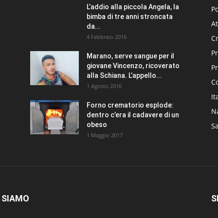
L’addio alla piccola Angela, la
Po
bimba di tre anni stroncata
At
da...
4 Febbraio 2016
C
Pr
Marano, serve sangue per il
giovane Vincenzo, ricoverato
P
alla Schiana. L’appello...
C
1 Agosto 2016
It
Forno crematorio esplode:
N
dentro c’era il cadavere di un
obeso
Sa
1 Maggio 2017
 SIAMO
S