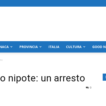
NACA
PROVINCIA
ITALIA
CULTURA
GOOD N
sto
to nipote: un arresto
0