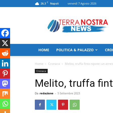
C
26.3
venerdì 7 Agosto 2026
Napoli
TerranostraNews
HOME
POLITICA & PALAZZO
CRO
Home
Cronaca
Melito, truffa finto nipote: un arre
Cronaca
Melito, truffa fin
Da
redazione
-
5 Settembre 2023