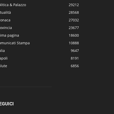
litica & Palazzo
29212
tualità
28568
ronaca
27032
ovincia
23677
rima pagina
18600
omunicati Stampa
10888
alia
9647
apoli
8191
lute
6856
EGUICI