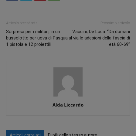
Articolo precedente
Prossimo articolo
Sorpresa per i militari, in un
Vaccini, De Luca: “Da domani
bussolotto per uova di Pasqua
al via le adesioni della fascia di
1 pistola e 12 proiettili
età 60-69”
Alda Liccardo
Articoli correlati
Di più dello stesso autore