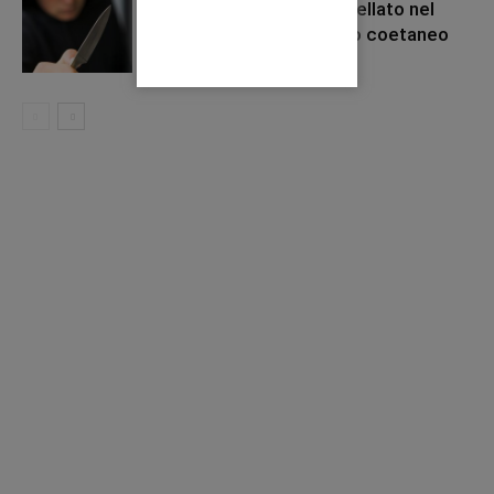
Ponticelli, 12enne accoltellato nel
rione Conocal: individuato coetaneo