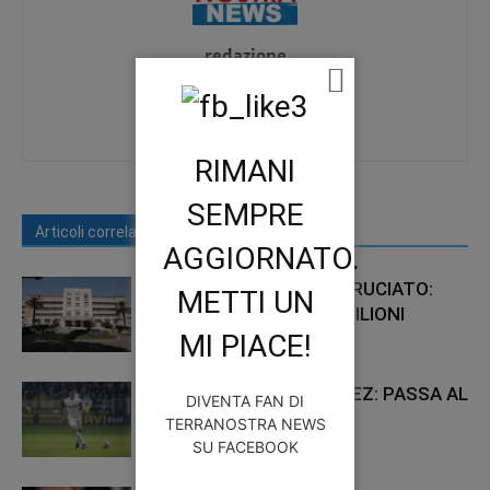
redazione
https://www.terranostranews.it
RIMANI
SEMPRE
Articoli correlati
Di più dello stesso autore
AGGIORNATO.
DOMENICO E IL CUORE BRUCIATO:
METTI UN
RISARCIMENTO DA 1,5 MILIONI
MI PIACE!
NAPOLI, ADDIO GUTIERREZ: PASSA AL
DIVENTA FAN DI
LVERKUSEN
TERRANOSTRA NEWS
SU FACEBOOK