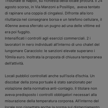
Tribunale di Napoli, su richiesta della locale procura. Il 24
agosto scorso, in Via Manzoni a Posillipo, aveva tentato
di rapinare una coppia di cingalesi. Difronte alla loro
riluttanza nel consegnare borsa e un telefono cellulare, il
40enne aveva sferrato un pugno ad una delle vittime ed
era poi fuggito.
Intensificati i controlli agli esercizi commerciali. 2 i
lavoratori in nero individuati all’interno di uno chalet del
lungomare Caracciolo: le sanzioni elevate superano i
10mila euro. Inoltrata la proposta di chiusura temporanea
dell’attività.
Locali pubblici controllati anche sull’isola d’Ischia. Un
discobar della zona portuale è stato sanzionato per
violazione della normativa anti-contagio. Il titolare non
aveva predisposto i controlli obbligatori necessari alla
misurazione della temperatura corporea. All’interno del
locale non rispettata anche la norma sul distanziamento