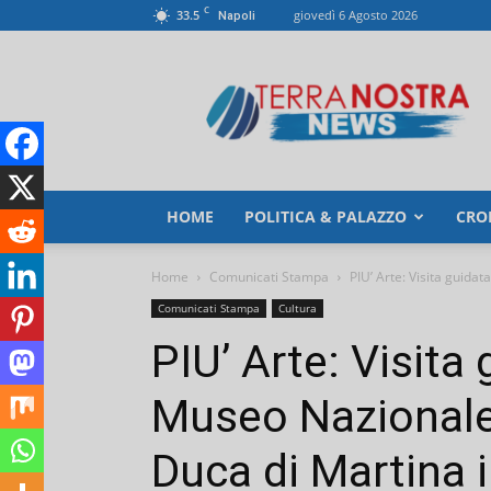
C
33.5
giovedì 6 Agosto 2026
Napoli
TerranostraNews
HOME
POLITICA & PALAZZO
CRO
Home
Comunicati Stampa
PIU’ Arte: Visita guida
Comunicati Stampa
Cultura
PIU’ Arte: Visita
Museo Nazionale
Duca di Martina i