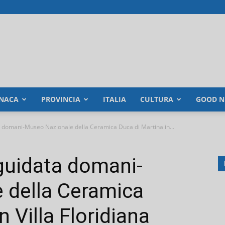
NACA
PROVINCIA
ITALIA
CULTURA
GOOD N
ta domani-Museo Nazionale della Ceramica Duca di Martina in...
 guidata domani-
 della Ceramica
n Villa Floridiana