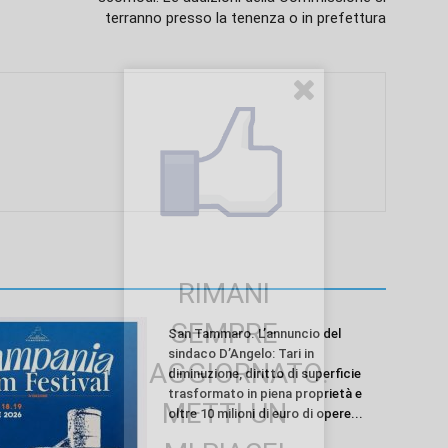
terranno presso la tenenza o in prefettura
RIMANI
SEMPRE
San Tammaro. L’annuncio del
sindaco D’Angelo: Tari in
AGGIORNATO.
diminuzione, diritto di superficie
trasformato in piena proprietà e
METTI UN
oltre 10 milioni di euro di opere...