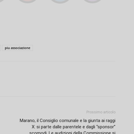
piu associazione
Prossimo articolo
Marano, il Consiglio comunale e la giunta ai raggi
X: si parte dalle parentele e dagli “sponsor”
scomodi. Le audizioni della Commissione si