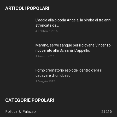
ARTICOLI POPOLARI
L’addio alla piccola Angela, la bimba di tre anni
stroncata da...
4 Febbraio 2016
Marano, serve sangue per il giovane Vincenzo,
ricoverato alla Schiana. L’appello...
1 Agosto 2016
Forno crematorio esplode: dentro c’era il
cadavere di un obeso
1 Maggio 2017
CATEGORIE POPOLARI
Politica & Palazzo
29216