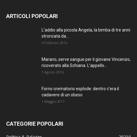
ARTICOLI POPOLARI
L’addio alla piccola Angela, la bimba di tre anni
stroncata da...
4 Febbraio 2016
Marano, serve sangue per il giovane Vincenzo,
ricoverato alla Schiana. L’appello...
1 Agosto 2016
Forno crematorio esplode: dentro c’era il
cadavere di un obeso
1 Maggio 2017
CATEGORIE POPOLARI
Politica & Palazzo
29210