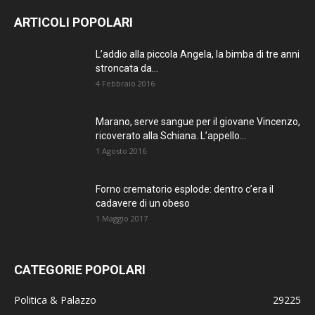
AGGIORNATO.
ARTICOLI POPOLARI
METTI UN
L’addio alla piccola Angela, la bimba di tre anni
stroncata da...
MI PIACE!
4 Febbraio 2016
DIVENTA FAN DI
Marano, serve sangue per il giovane Vincenzo,
TERRANOSTRA NEWS
ricoverato alla Schiana. L’appello...
SU FACEBOOK
1 Agosto 2016
Forno crematorio esplode: dentro c’era il
cadavere di un obeso
1 Maggio 2017
CATEGORIE POPOLARI
Politica & Palazzo
29225