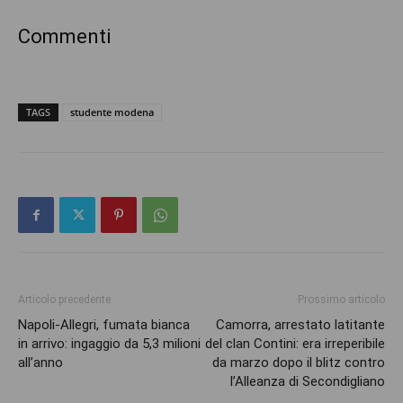
Commenti
TAGS
studente modena
Articolo precedente
Prossimo articolo
Napoli-Allegri, fumata bianca
Camorra, arrestato latitante
in arrivo: ingaggio da 5,3 milioni
del clan Contini: era irreperibile
all’anno
da marzo dopo il blitz contro
l’Alleanza di Secondigliano