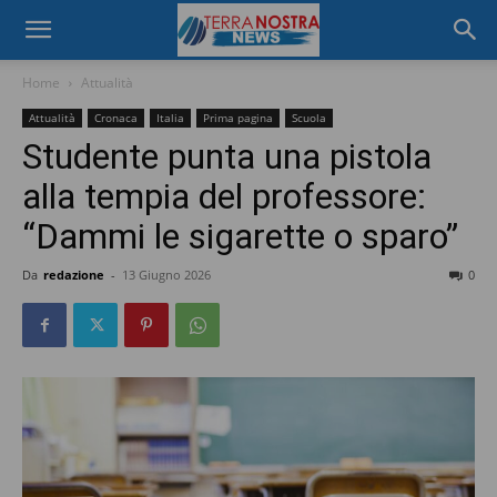
Home
Attualità
Attualità
Cronaca
Italia
Prima pagina
Scuola
Studente punta una pistola
alla tempia del professore:
“Dammi le sigarette o sparo”
Da
redazione
-
13 Giugno 2026
0