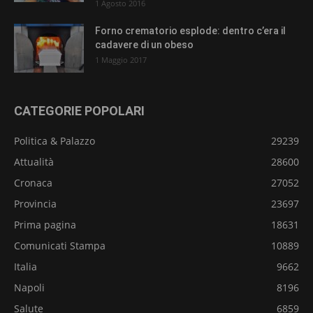
1 Agosto 2016
Forno crematorio esplode: dentro c’era il
cadavere di un obeso
1 Maggio 2017
CATEGORIE POPOLARI
Politica & Palazzo
29239
Attualità
28600
Cronaca
27052
Provincia
23697
Prima pagina
18631
Comunicati Stampa
10889
Italia
9662
Napoli
8196
Salute
6859