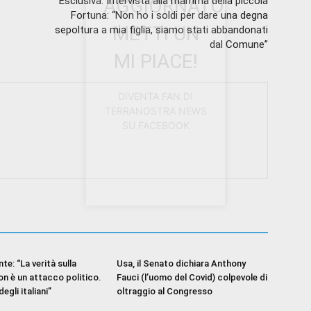
AGGIORNATO.
Esclusiva. Intervista alla mamma della piccola
Fortuna: “Non ho i soldi per dare una degna
METTI UN
sepoltura a mia figlia, siamo stati abbandonati
dal Comune”
MI PIACE!
DIVENTA FAN DI
TERRANOSTRA NEWS
SU FACEBOOK
te: “La verità sulla
Usa, il Senato dichiara Anthony
n è un attacco politico.
Fauci (l’uomo del Covid) colpevole di
degli italiani”
oltraggio al Congresso