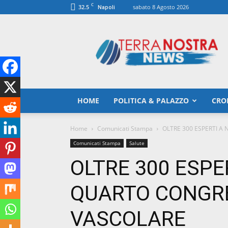
C
32.5
sabato 8 Agosto 2026
Napoli
TerranostraNews
HOME
POLITICA & PALAZZO
CRO
Home
Comunicati Stampa
OLTRE 300 ESPERTI A
Comunicati Stampa
Salute
OLTRE 300 ESPE
QUARTO CONGRE
VASCOLARE