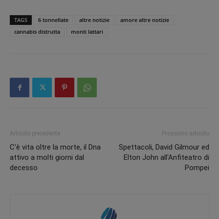
TAGS
6 tonnellate
altre notizie
amore altre notizie
cannabis distrutta
monti lattari
Articolo precedente
Prossimo articolo
C'è vita oltre la morte, il Dna
Spettacoli, David Gilmour ed
attivo a molti giorni dal
Elton John all'Anfiteatro di
decesso
Pompei