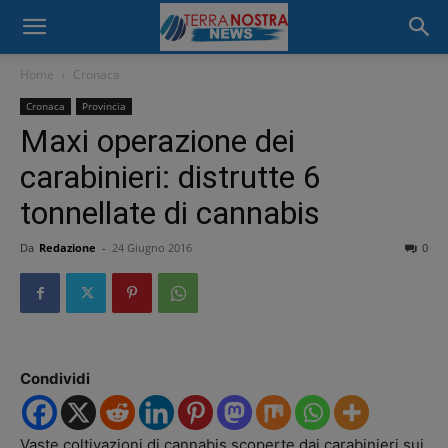
Home
Cronaca
Cronaca
Provincia
Maxi operazione dei
carabinieri: distrutte 6
tonnellate di cannabis
Da
Redazione
-
24 Giugno 2016
0
Condividi
Vaste coltivazioni di cannabis scoperte dai carabinieri sui