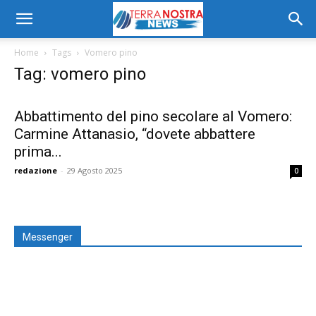
Home
Tags
Vomero pino
Tag: vomero pino
Abbattimento del pino secolare al Vomero:
Carmine Attanasio, “dovete abbattere
prima...
redazione
-
29 Agosto 2025
0
Messenger