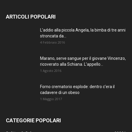
SEMPRE
AGGIORNATO.
ARTICOLI POPOLARI
METTI UN
L’addio alla piccola Angela, la bimba di tre anni
MI PIACE!
stroncata da...
4 Febbraio 2016
DIVENTA FAN DI
TERRANOSTRA NEWS
Marano, serve sangue per il giovane Vincenzo,
ricoverato alla Schiana. L’appello...
SU FACEBOOK
1 Agosto 2016
Forno crematorio esplode: dentro c’era il
cadavere di un obeso
1 Maggio 2017
CATEGORIE POPOLARI