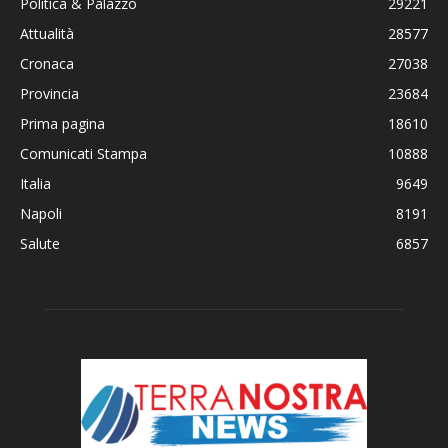
Politica & Palazzo
29221
Attualità
28577
Cronaca
27038
Provincia
23684
Prima pagina
18610
Comunicati Stampa
10888
Italia
9649
Napoli
8191
Salute
6857