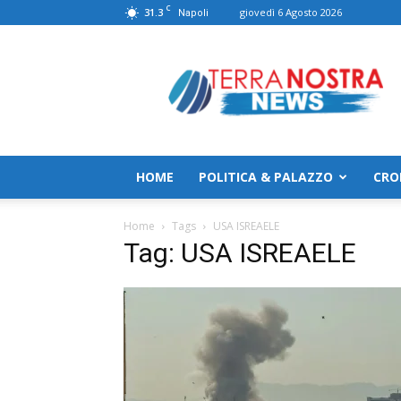
C
31.3
giovedì 6 Agosto 2026
Napoli
TerranostraNews
HOME
POLITICA & PALAZZO
CRO
Home
Tags
USA ISREAELE
Tag: USA ISREAELE