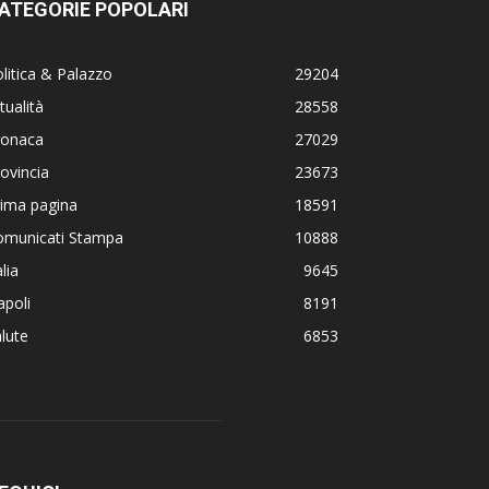
ATEGORIE POPOLARI
litica & Palazzo
29204
tualità
28558
ronaca
27029
ovincia
23673
rima pagina
18591
omunicati Stampa
10888
alia
9645
poli
8191
lute
6853