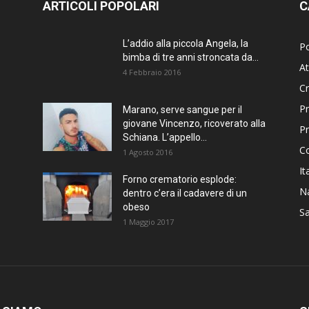
ARTICOLI POPOLARI
C
L’addio alla piccola Angela, la
Po
bimba di tre anni stroncata da...
At
4 Febbraio 2016
C
Pr
Marano, serve sangue per il
giovane Vincenzo, ricoverato alla
P
Schiana. L’appello...
C
1 Agosto 2016
It
Forno crematorio esplode:
Na
dentro c’era il cadavere di un
obeso
Sa
1 Maggio 2017