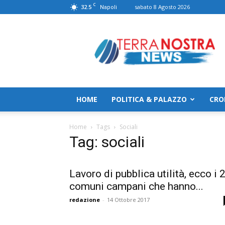
C
32.5
sabato 8 Agosto 2026
Napoli
TerranostraNews
HOME
POLITICA & PALAZZO
CRO
Home
Tags
Sociali
Tag: sociali
Lavoro di pubblica utilità, ecco i 
comuni campani che hanno...
redazione
-
14 Ottobre 2017