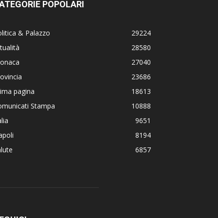
ATEGORIE POPOLARI
litica & Palazzo
29224
tualità
28580
ronaca
27040
ovincia
23686
rima pagina
18613
omunicati Stampa
10888
alia
9651
poli
8194
lute
6857