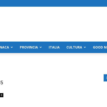
NACA
PROVINCIA
ITALIA
CULTURA
GOOD N
25
0