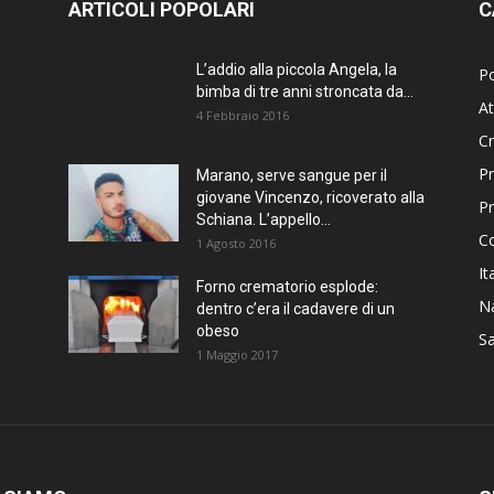
ARTICOLI POPOLARI
C
L’addio alla piccola Angela, la
Po
bimba di tre anni stroncata da...
At
4 Febbraio 2016
C
Pr
Marano, serve sangue per il
giovane Vincenzo, ricoverato alla
P
Schiana. L’appello...
C
1 Agosto 2016
It
Forno crematorio esplode:
Na
dentro c’era il cadavere di un
obeso
Sa
1 Maggio 2017