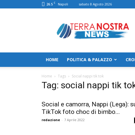
C
26.5
sabato 8 Agosto 2026
Napoli
TerranostraNews
HOME
POLITICA & PALAZZO
CRO
Home
Tags
Social nappi tik tok
Tag: social nappi tik to
Social e camorra, Nappi (Lega): s
TikTok foto choc di bimbo...
redazione
-
7 Aprile 2022