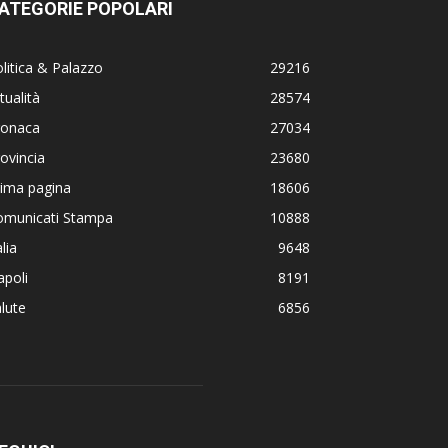
ATEGORIE POPOLARI
litica & Palazzo
29216
tualità
28574
ronaca
27034
ovincia
23680
rima pagina
18606
omunicati Stampa
10888
alia
9648
poli
8191
lute
6856