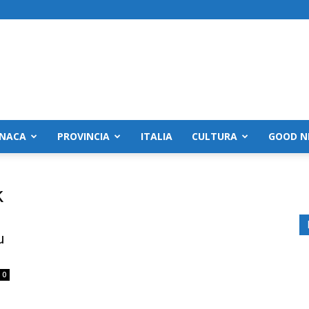
NACA
PROVINCIA
ITALIA
CULTURA
GOOD N
k
u
0