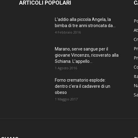
ARTICOLI POPOLARI
C
L’addio alla piccola Angela, la
Po
bimba di tre anni stroncata da...
At
4 Febbraio 2016
C
Pr
Marano, serve sangue per il
giovane Vincenzo, ricoverato alla
P
Schiana. L’appello...
C
1 Agosto 2016
It
Forno crematorio esplode:
Na
dentro c’era il cadavere di un
obeso
Sa
1 Maggio 2017