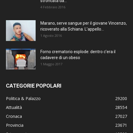
stroncata da...
4 Febbraio 2016
Marano, serve sangue per il giovane Vincenzo,
ricoverato alla Schiana. L’appello...
1 Agosto 2016
Forno crematorio esplode: dentro c’era il
cadavere di un obeso
1 Maggio 2017
CATEGORIE POPOLARI
Politica & Palazzo
29200
Attualità
28554
Cronaca
27027
Provincia
23671