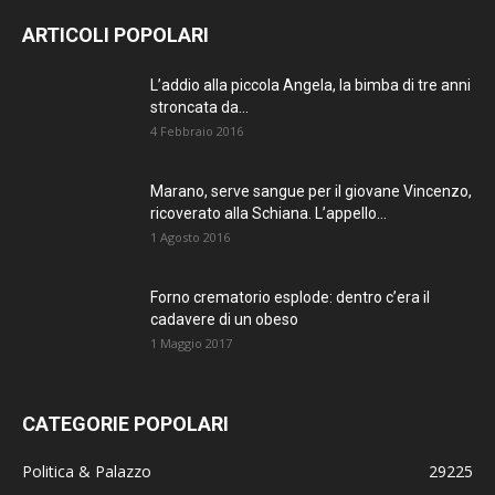
ARTICOLI POPOLARI
L’addio alla piccola Angela, la bimba di tre anni
stroncata da...
4 Febbraio 2016
Marano, serve sangue per il giovane Vincenzo,
ricoverato alla Schiana. L’appello...
1 Agosto 2016
Forno crematorio esplode: dentro c’era il
cadavere di un obeso
1 Maggio 2017
CATEGORIE POPOLARI
Politica & Palazzo
29225