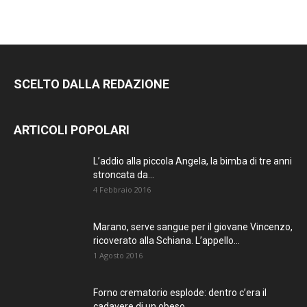
SCELTO DALLA REDAZIONE
ARTICOLI POPOLARI
L’addio alla piccola Angela, la bimba di tre anni
stroncata da...
4 Febbraio 2016
Marano, serve sangue per il giovane Vincenzo,
ricoverato alla Schiana. L’appello...
1 Agosto 2016
Forno crematorio esplode: dentro c’era il
cadavere di un obeso