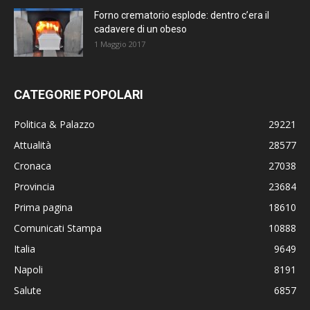
Forno crematorio esplode: dentro c’era il
cadavere di un obeso
1 Maggio 2017
CATEGORIE POPOLARI
Politica & Palazzo
29221
Attualità
28577
Cronaca
27038
Provincia
23684
Prima pagina
18610
Comunicati Stampa
10888
Italia
9649
Napoli
8191
Salute
6857