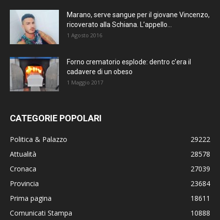
Marano, serve sangue per il giovane Vincenzo,
ricoverato alla Schiana. L’appello...
1 Agosto 2016
Forno crematorio esplode: dentro c’era il
cadavere di un obeso
1 Maggio 2017
CATEGORIE POPOLARI
Politica & Palazzo
29222
Attualità
28578
Cronaca
27039
Provincia
23684
Prima pagina
18611
Comunicati Stampa
10888