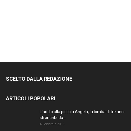
RIMANI
SEMPRE
AGGIORNATO.
METTI UN
MI PIACE!
SCELTO DALLA REDAZIONE
DIVENTA FAN DI
ARTICOLI POPOLARI
TERRANOSTRA NEWS
SU FACEBOOK
L’addio alla piccola Angela, la bimba di tre anni
stroncata da...
4 Febbraio 2016