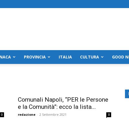
NACA
PROVINCIA
ITALIA
CULTURA
GOOD N
Comunali Napoli, “PER le Persone
e la Comunità”: ecco la lista...
redazione
-
2 Settembre 2021
0
0