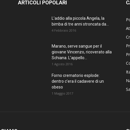
ARTICOLI POPOLARI
C
L’addio alla piccola Angela, la
Po
bimba di tre anni stroncata da...
At
4 Febbraio 2016
C
Pr
Marano, serve sangue per il
giovane Vincenzo, ricoverato alla
P
Schiana. L’appello...
C
1 Agosto 2016
It
Forno crematorio esplode:
Na
dentro c’era il cadavere di un
obeso
Sa
1 Maggio 2017