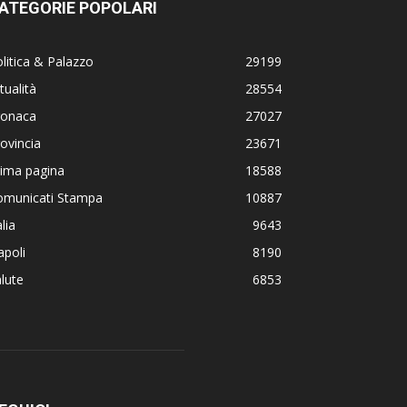
ATEGORIE POPOLARI
litica & Palazzo
29199
tualità
28554
ronaca
27027
ovincia
23671
rima pagina
18588
omunicati Stampa
10887
alia
9643
poli
8190
lute
6853