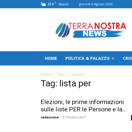
C
25.8
giovedì 6 Agosto 2026
Napoli
TerranostraNews
HOME
POLITICA & PALAZZO
CRO
Home
Tags
Lista per
Tag: lista per
Elezioni, le prime informazioni
sulle liste PER le Persone e la...
redazione
-
5 Ottobre 2021