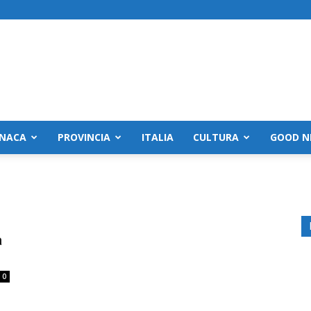
NACA
PROVINCIA
ITALIA
CULTURA
GOOD N
a
0