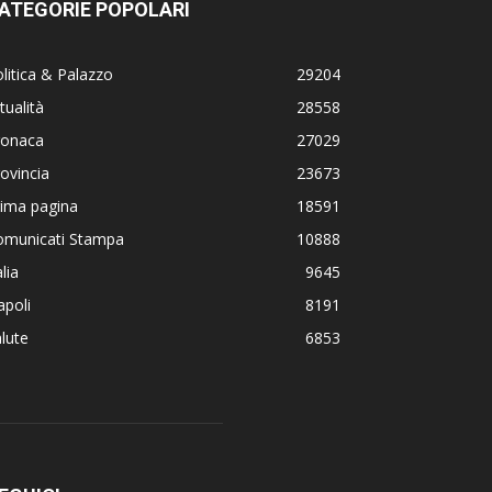
ATEGORIE POPOLARI
litica & Palazzo
29204
tualità
28558
ronaca
27029
ovincia
23673
rima pagina
18591
omunicati Stampa
10888
alia
9645
poli
8191
lute
6853