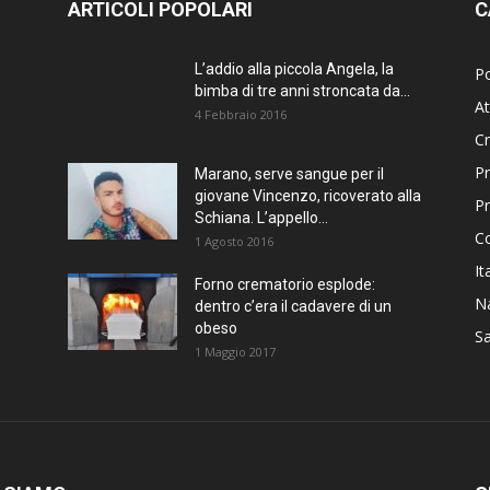
ARTICOLI POPOLARI
C
L’addio alla piccola Angela, la
Po
bimba di tre anni stroncata da...
At
4 Febbraio 2016
C
Pr
Marano, serve sangue per il
giovane Vincenzo, ricoverato alla
P
Schiana. L’appello...
C
1 Agosto 2016
It
Forno crematorio esplode:
Na
dentro c’era il cadavere di un
obeso
Sa
1 Maggio 2017