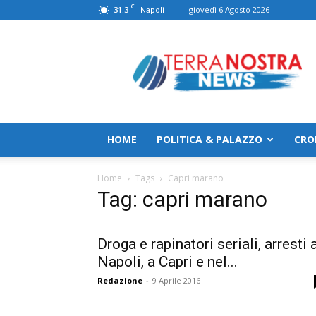
C
31.3
giovedì 6 Agosto 2026
Napoli
TerranostraNews
HOME
POLITICA & PALAZZO
CRO
Home
Tags
Capri marano
Tag: capri marano
Droga e rapinatori seriali, arresti 
Napoli, a Capri e nel...
Redazione
-
9 Aprile 2016