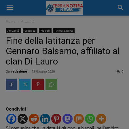
Home
Attualità
Attualità
Cronaca
Napoli
Prima pagina
Fine della latitanza per
Gennaro Balsamo, affiliato al
clan Di Lauro
Da
redazione
-
12 Giugno 2026
0
Condividi
Si comunica che, in data 11 giugno, a Napoli, nell’ambito