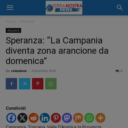
Home
Attualità
Attualità
Speranza: “La Campania
diventa zona arancione da
domenica”
Da
redazione
-
4 Dicembre 2020
0
Condividi
Campania, Toscana, Valle D’Aosta e la Provincia