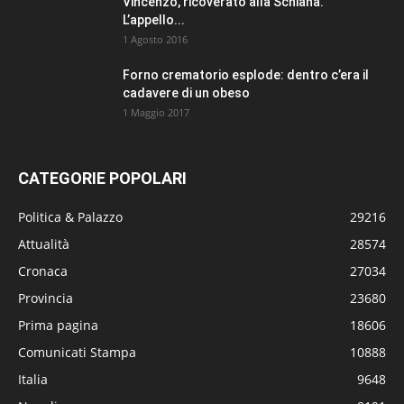
Vincenzo, ricoverato alla Schiana.
L’appello...
1 Agosto 2016
Forno crematorio esplode: dentro c’era il
cadavere di un obeso
1 Maggio 2017
CATEGORIE POPOLARI
Politica & Palazzo
29216
Attualità
28574
Cronaca
27034
Provincia
23680
Prima pagina
18606
Comunicati Stampa
10888
Italia
9648