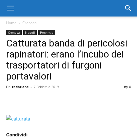
Home
Cronaca
Cronaca
Napoli
Provincia
Catturata banda di pericolosi
rapinatori: erano l’incubo dei
trasportatori di furgoni
portavalori
Da
redazione
-
7 Febbraio 2019
0
Condividi