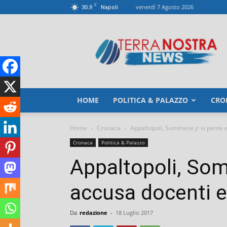
C
30.9
venerdì 7 Agosto 2026
Napoli
TerranostraNews
HOME
POLITICA & PALAZZO
CRO
Home
Cronaca
Appaltopoli, Sommese jr si pente e
Cronaca
Politica & Palazzo
Appaltopoli, Som
accusa docenti e
Da
redazione
-
18 Luglio 2017