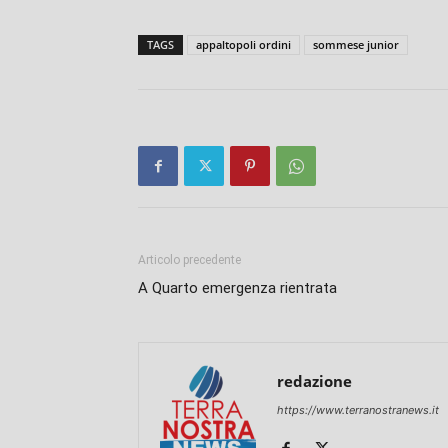
TAGS
appaltopoli ordini
sommese junior
Articolo precedente
A Quarto emergenza rientrata
redazione
https://www.terranostranews.it