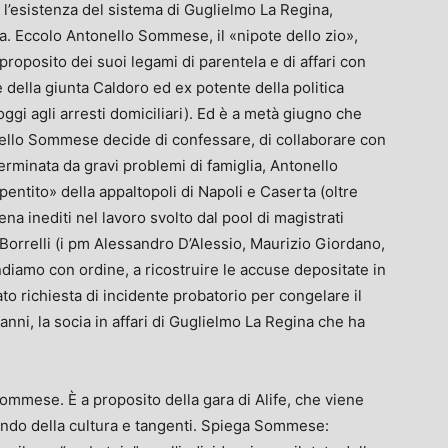
ma l’esistenza del sistema di Guglielmo La Regina,
na. Eccolo Antonello Sommese, il «nipote dello zio»,
proposito dei suoi legami di parentela e di affari con
ella giunta Caldoro ed ex potente della politica
oggi agli arresti domiciliari). Ed è a metà giugno che
onello Sommese decide di confessare, di collaborare con
terminata da gravi problemi di famiglia, Antonello
ntito» della appaltopoli di Napoli e Caserta (oltre
a inediti nel lavoro svolto dal pool di magistrati
orrelli (i pm Alessandro D’Alessio, Maurizio Giordano,
diamo con ordine, a ricostruire le accuse depositate in
to richiesta di incidente probatorio per congelare il
ni, la socia in affari di Guglielmo La Regina che ha
ommese. È a proposito della gara di Alife, che viene
ondo della cultura e tangenti. Spiega Sommese: