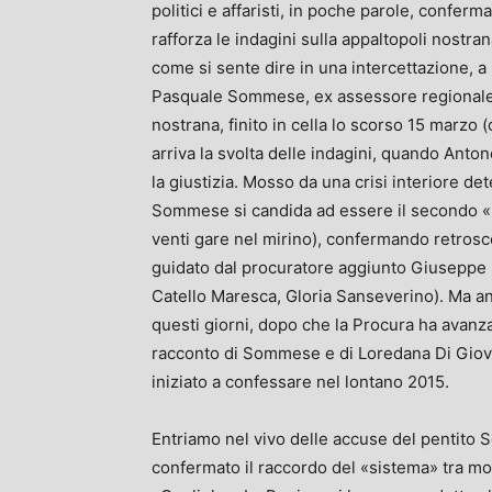
politici e affaristi, in poche parole, confer
rafforza le indagini sulla appaltopoli nostra
come si sente dire in una intercettazione, a 
Pasquale Sommese, ex assessore regionale d
nostrana, finito in cella lo scorso 15 marzo (
arriva la svolta delle indagini, quando Ant
la giustizia. Mosso da una crisi interiore de
Sommese si candida ad essere il secondo «pe
venti gare nel mirino), confermando retroscen
guidato dal procuratore aggiunto Giuseppe B
Catello Maresca, Gloria Sanseverino). Ma an
questi giorni, dopo che la Procura ha avanza
racconto di Sommese e di Loredana Di Giovan
iniziato a confessare nel lontano 2015.
Entriamo nel vivo delle accuse del pentito S
confermato il raccordo del «sistema» tra m