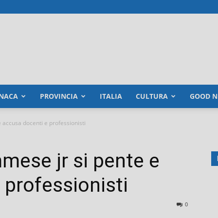
NACA
PROVINCIA
ITALIA
CULTURA
GOOD N
 accusa docenti e professionisti
mese jr si pente e
 professionisti
0