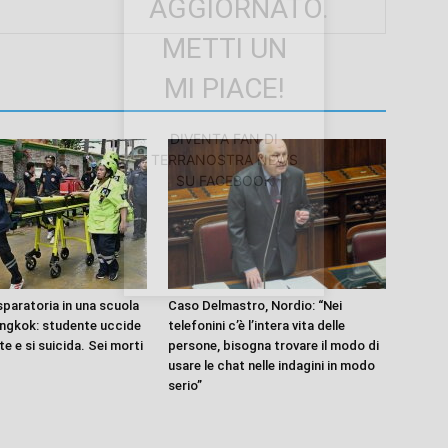
AGGIORNATO.
METTI UN
MI PIACE!
DIVENTA FAN DI
TERRANOSTRA NEWS
SU FACEBOOK
sparatoria in una scuola
Caso Delmastro, Nordio: “Nei
angkok: studente uccide
telefonini c’è l’intera vita delle
e e si suicida. Sei morti
persone, bisogna trovare il modo di
usare le chat nelle indagini in modo
serio”