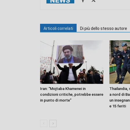
Articoli correlati
Di più dello stesso autore
Iran: “Mojtaba Khamenei in
Thailandia, 
condizioni critiche, potrebbe essere
a nord di B
in punto di morte”
un insegnant
e 15 feriti