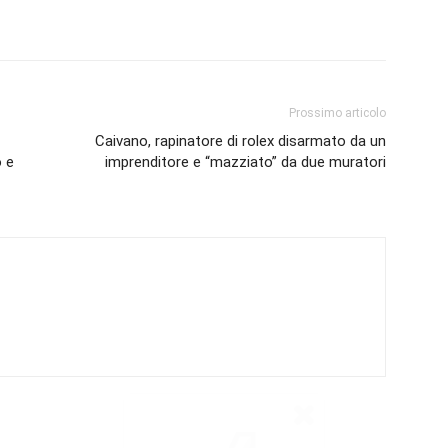
Prossimo articolo
Caivano, rapinatore di rolex disarmato da un
o e
imprenditore e “mazziato” da due muratori