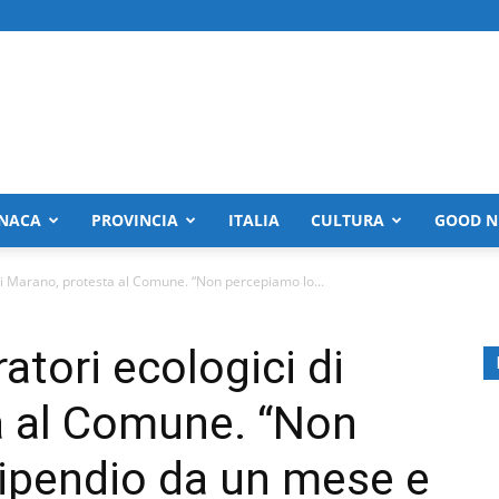
NACA
PROVINCIA
ITALIA
CULTURA
GOOD N
 di Marano, protesta al Comune. “Non percepiamo lo...
atori ecologici di
a al Comune. “Non
ipendio da un mese e