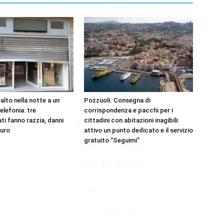
RIMANI
alto nella notte a un
Pozzuoli. Consegna di
SEMPRE
elefonia: tre
corrispondenza e pacchi per i
ti fanno razzia, danni
cittadini con abitazioni inagibili:
AGGIORNATO.
euro
attivo un punto dedicato e il servizio
gratuito “Seguimi”
METTI UN
MI PIACE!
DIVENTA FAN DI
TERRANOSTRA NEWS
SU FACEBOOK