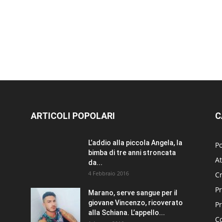
ARTICOLI POPOLARI
C
L’addio alla piccola Angela, la
Po
bimba di tre anni stroncata
At
da...
4 Febbraio 2016
C
Pr
Marano, serve sangue per il
giovane Vincenzo, ricoverato
P
alla Schiana. L’appello...
C