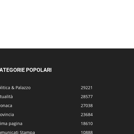
ATEGORIE POPOLARI
litica & Palazzo
29221
tualità
28577
ronaca
27038
ovincia
23684
rima pagina
18610
omunicati Stampa
10888