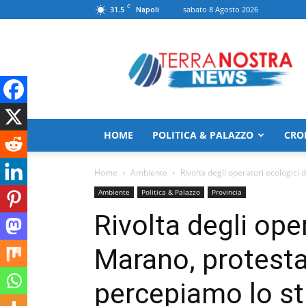
C
31.5
sabato 8 Agosto 2026
Napoli
TerranostraNews
HOME
POLITICA & PALAZZO
CRO
Home
Ambiente
Rivolta degli operatori ecologici
Ambiente
Politica & Palazzo
Provincia
Rivolta degli oper
Marano, protest
percepiamo lo st