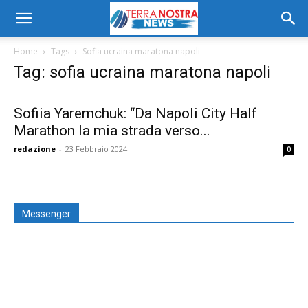
Home
Tags
Sofia ucraina maratona napoli
Tag: sofia ucraina maratona napoli
Sofiia Yaremchuk: “Da Napoli City Half
Marathon la mia strada verso...
redazione
-
23 Febbraio 2024
0
Messenger