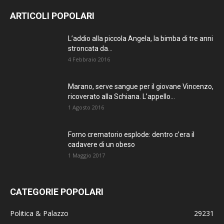
ARTICOLI POPOLARI
L’addio alla piccola Angela, la bimba di tre anni
stroncata da...
4 Febbraio 2016
Marano, serve sangue per il giovane Vincenzo,
ricoverato alla Schiana. L’appello...
1 Agosto 2016
Forno crematorio esplode: dentro c’era il
cadavere di un obeso
1 Maggio 2017
CATEGORIE POPOLARI
Politica & Palazzo
29231