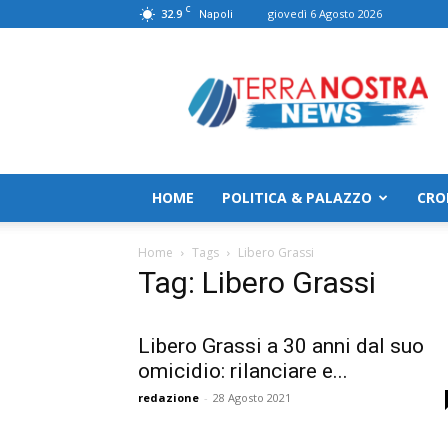
C
32.9
giovedì 6 Agosto 2026
Napoli
TerranostraNews
HOME
POLITICA & PALAZZO
CRO
Home
Tags
Libero Grassi
Tag: Libero Grassi
Libero Grassi a 30 anni dal suo
omicidio: rilanciare e...
redazione
-
28 Agosto 2021