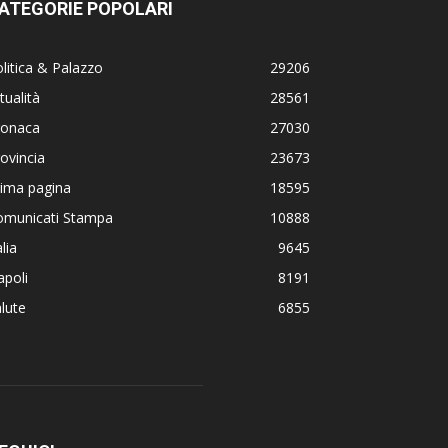
ATEGORIE POPOLARI
litica & Palazzo
29206
tualità
28561
ronaca
27030
ovincia
23673
rima pagina
18595
omunicati Stampa
10888
alia
9645
poli
8191
lute
6855