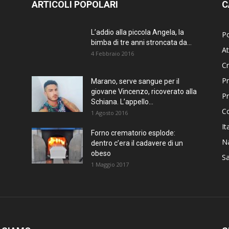
ARTICOLI POPOLARI
C
L’addio alla piccola Angela, la
Po
bimba di tre anni stroncata da...
At
4 Febbraio 2016
C
Pr
Marano, serve sangue per il
giovane Vincenzo, ricoverato alla
P
Schiana. L’appello...
C
1 Agosto 2016
It
Forno crematorio esplode:
Na
dentro c’era il cadavere di un
obeso
Sa
1 Maggio 2017