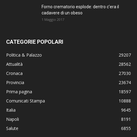
Forno crematorio esplode: dentro c’era il
cadavere di un obeso
1 Maggio 2017
CATEGORIE POPOLARI
Politica & Palazzo
29207
Attualità
28562
Cronaca
27030
Provincia
23674
Prima pagina
18597
Comunicati Stampa
10888
Italia
9645
Napoli
8191
Salute
6855