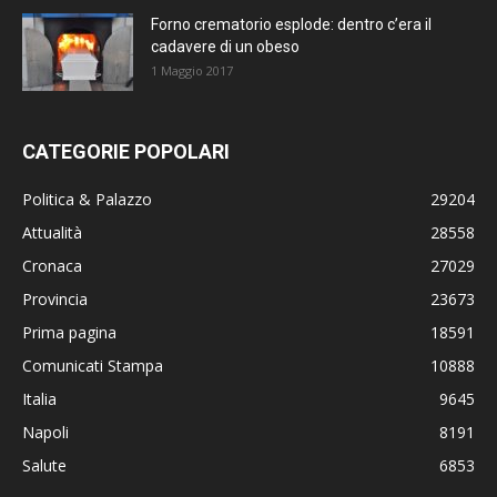
Forno crematorio esplode: dentro c’era il
cadavere di un obeso
1 Maggio 2017
CATEGORIE POPOLARI
Politica & Palazzo
29204
Attualità
28558
Cronaca
27029
Provincia
23673
Prima pagina
18591
Comunicati Stampa
10888
Italia
9645
Napoli
8191
Salute
6853