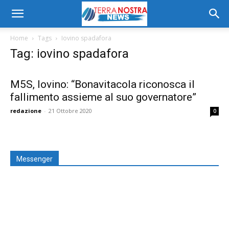
Home
Tags
Iovino spadafora
Tag: iovino spadafora
M5S, Iovino: “Bonavitacola riconosca il
fallimento assieme al suo governatore”
redazione
-
21 Ottobre 2020
0
Messenger