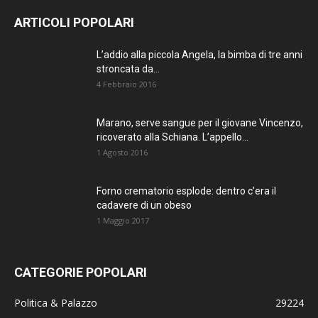
ARTICOLI POPOLARI
L’addio alla piccola Angela, la bimba di tre anni
stroncata da...
4 Febbraio 2016
Marano, serve sangue per il giovane Vincenzo,
ricoverato alla Schiana. L’appello...
1 Agosto 2016
Forno crematorio esplode: dentro c’era il
cadavere di un obeso
1 Maggio 2017
CATEGORIE POPOLARI
Politica & Palazzo
29224