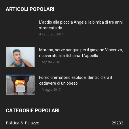
AGGIORNATO.
ARTICOLI POPOLARI
METTI UN
L’addio alla piccola Angela, la bimba di tre anni
stroncata da...
MI PIACE!
4 Febbraio 2016
DIVENTA FAN DI
Marano, serve sangue per il giovane Vincenzo,
TERRANOSTRA NEWS
ricoverato alla Schiana. L’appello...
SU FACEBOOK
1 Agosto 2016
Forno crematorio esplode: dentro c’era il
cadavere di un obeso
1 Maggio 2017
CATEGORIE POPOLARI
Politica & Palazzo
29232