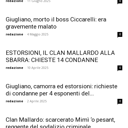
redazione
-
11 Giugno 2025
0
Giugliano, morto il boss Ciccarelli: era
gravemente malato
redazione
-
4 Maggio 2025
0
ESTORSIONI, IL CLAN MALLARDO ALLA
SBARRA: CHIESTE 14 CONDANNE
redazione
-
10 Aprile 2025
0
Giugliano, camorra ed estorsioni: richieste
di condanne per 4 esponenti del...
redazione
-
2 Aprile 2025
0
Clan Mallardo: scarcerato Mimì ‘o pesant,
reggente del sodalizio criminale