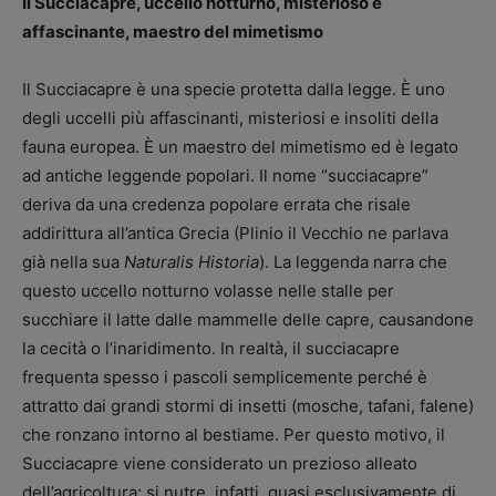
Il Succiacapre, uccello notturno, misterioso e
affascinante, maestro del mimetismo
Il Succiacapre è una specie protetta dalla legge. È uno
degli uccelli più affascinanti, misteriosi e insoliti della
fauna europea. È un maestro del mimetismo ed è legato
ad antiche leggende popolari. Il nome “succiacapre”
deriva da una credenza popolare errata che risale
addirittura all’antica Grecia (Plinio il Vecchio ne parlava
già nella sua
Naturalis Historia
). La leggenda narra che
questo uccello notturno volasse nelle stalle per
succhiare il latte dalle mammelle delle capre, causandone
la cecità o l’inaridimento. In realtà, il succiacapre
frequenta spesso i pascoli semplicemente perché è
attratto dai grandi stormi di insetti (mosche, tafani, falene)
che ronzano intorno al bestiame. Per questo motivo, il
Succiacapre viene considerato un prezioso alleato
dell’agricoltura: si nutre, infatti, quasi esclusivamente di