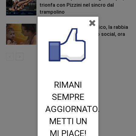
trionfa con Pizzini nel sincro dal
trampolino
Morte del piccolo Domenico, la rabbia
della mamma: “Basta odio social, ora
denuncio”
RIMANI
SEMPRE
AGGIORNATO.
METTI UN
MI PIACE!