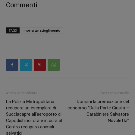
Commenti
TAGS
morra tar scioglimento
Articolo precedente
Prossimo articolo
La Polizia Metropolitana
Domani la premiazione del
recupera un esemplare di
concorso “Dalla Parte Giusta –
Succiacapre all’aeroporto di
Carabiniere Salvatore
Capodichino: ora è in cura al
Nuvoletta”
Centro recupero animali
selvatici