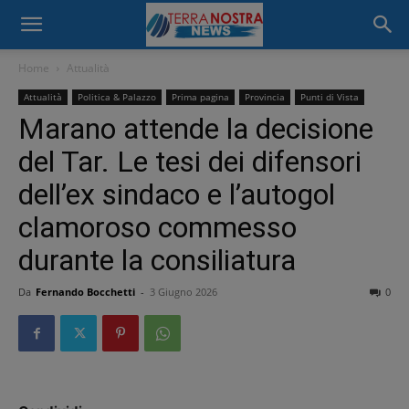
Home
Attualità
Attualità
Politica & Palazzo
Prima pagina
Provincia
Punti di Vista
Marano attende la decisione
del Tar. Le tesi dei difensori
dell’ex sindaco e l’autogol
clamoroso commesso
durante la consiliatura
Da
Fernando Bocchetti
-
3 Giugno 2026
0