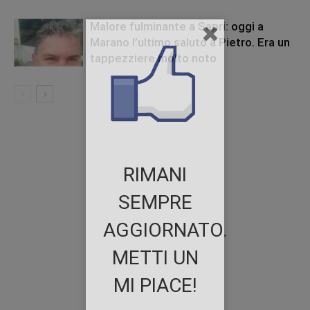
Malore fulminante a Sapri: oggi a
Marano l’ultimo saluto a Pietro. Era un
tappezziere molto noto
RIMANI
SEMPRE
AGGIORNATO.
METTI UN
MI PIACE!