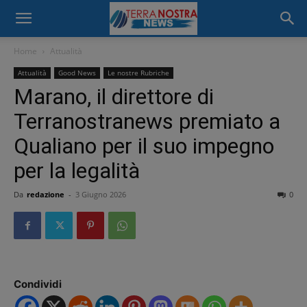
Home
Attualità
Attualità
Good News
Le nostre Rubriche
Marano, il direttore di
Terranostranews premiato a
Qualiano per il suo impegno
per la legalità
Da
redazione
-
3 Giugno 2026
0
Condividi