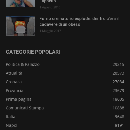
L’appello...
1 Agosto 2016
Forno crematorio esplode: dentro c’era il
cadavere di un obeso
1 Maggio 2017
CATEGORIE POPOLARI
Politica & Palazzo
29215
Attualità
28573
Cronaca
27034
Provincia
23679
Prima pagina
18605
Comunicati Stampa
10888
Italia
9648
Napoli
8191