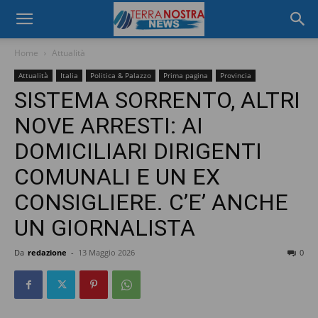
Home
Attualità
Attualità
Italia
Politica & Palazzo
Prima pagina
Provincia
SISTEMA SORRENTO, ALTRI
NOVE ARRESTI: AI
DOMICILIARI DIRIGENTI
COMUNALI E UN EX
CONSIGLIERE. C’E’ ANCHE
UN GIORNALISTA
Da
redazione
-
13 Maggio 2026
0