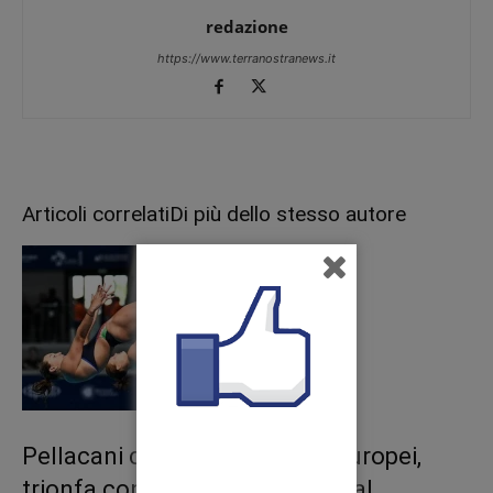
redazione
https://www.terranostranews.it
Articoli correlati
Di più dello stesso autore
Pellacani cinquina d’oro agli Europei,
trionfa con Pizzini nel sincro dal