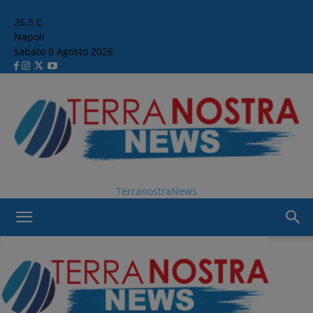
26.5
C
Napoli
sabato 8 Agosto 2026
TerranostraNews
Home
Comunicati Stampa
Comunicati Stampa
Good News
Le nostre Rubriche
POLLICA COSTRUISCE IL