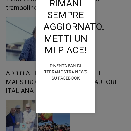
RIMANI
trampolino
SEMPRE
AGGIORNATO.
METTI UN
MI PIACE!
DIVENTA FAN DI
TERRANOSTRA NEWS
ADDIO A FRANCESCO GUCCINI. IL
SU FACEBOOK
MAESTRO DELLA CANZONE D’AUTORE
ITALIANA