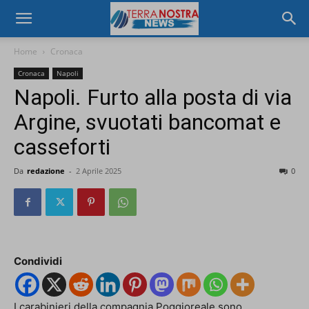
Home
Cronaca
Cronaca
Napoli
Napoli. Furto alla posta di via
Argine, svuotati bancomat e
casseforti
Da
redazione
-
2 Aprile 2025
0
Condividi
I carabinieri della compagnia Poggioreale sono