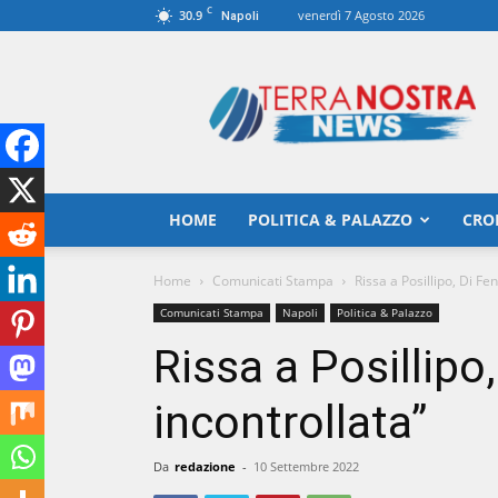
C
30.9
venerdì 7 Agosto 2026
Napoli
TerranostraNews
HOME
POLITICA & PALAZZO
CRO
Home
Comunicati Stampa
Rissa a Posillipo, Di Fe
Comunicati Stampa
Napoli
Politica & Palazzo
Rissa a Posillipo
incontrollata”
Da
redazione
-
10 Settembre 2022