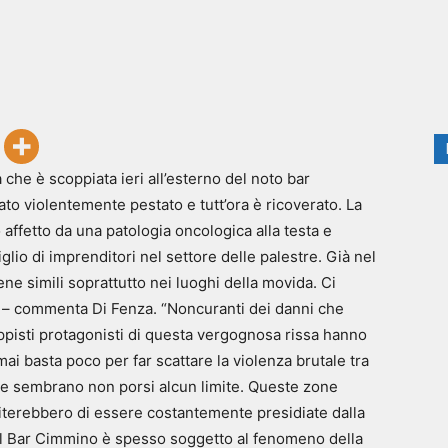
he è scoppiata ieri all’esterno del noto bar
to violentemente pestato e tutt’ora è ricoverato. La
 affetto da una patologia oncologica alla testa e
figlio di imprenditori nel settore delle palestre. Già nel
ne simili soprattutto nei luoghi della movida. Ci
a – commenta Di Fenza. “Noncuranti dei danni che
eppisti protagonisti di questa vergognosa rissa hanno
i basta poco per far scattare la violenza brutale tra
e sembrano non porsi alcun limite. Queste zone
iterebbero di essere costantemente presidiate dalla
no al Bar Cimmino è spesso soggetto al fenomeno della