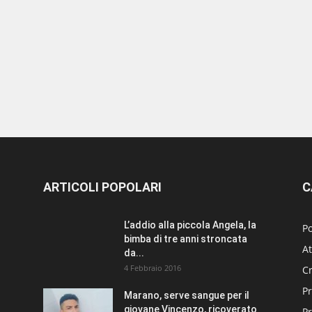
ARTICOLI POPOLARI
C
L’addio alla piccola Angela, la
Po
bimba di tre anni stroncata
At
da...
4 Febbraio 2016
C
Pr
Marano, serve sangue per il
giovane Vincenzo, ricoverato
P