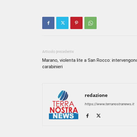
Articolo precedente
Marano, violenta lite a San Rocco: intervengono
carabinieri
redazione
https://www.terranostranews.it