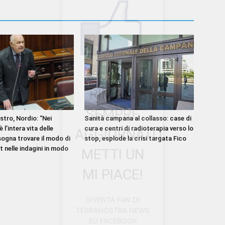
RIMANI
SEMPRE
tro, Nordio: “Nei
Sanità campana al collasso: case di
è l’intera vita delle
cura e centri di radioterapia verso lo
AGGIORNATO.
sogna trovare il modo di
stop, esplode la crisi targata Fico
t nelle indagini in modo
METTI UN
MI PIACE!
DIVENTA FAN DI
TERRANOSTRA NEWS
SU FACEBOOK