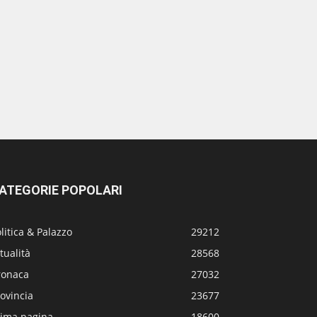
ATEGORIE POPOLARI
litica & Palazzo
29212
tualità
28568
ronaca
27032
ovincia
23677
rima pagina
18600