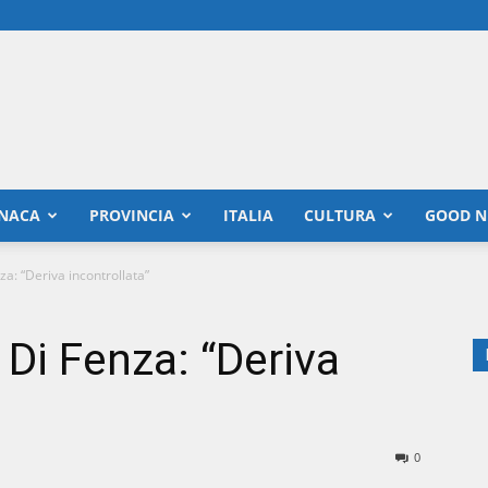
NACA
PROVINCIA
ITALIA
CULTURA
GOOD N
nza: “Deriva incontrollata”
, Di Fenza: “Deriva
0