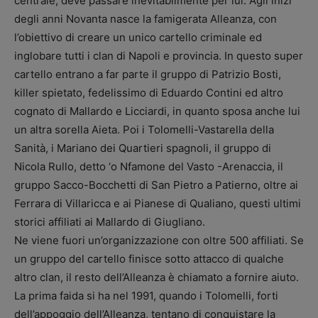
centrale, deve passare inevitabilmente per lui. Agli inizi
degli anni Novanta nasce la famigerata Alleanza, con
l’obiettivo di creare un unico cartello criminale ed
inglobare tutti i clan di Napoli e provincia. In questo super
cartello entrano a far parte il gruppo di Patrizio Bosti,
killer spietato, fedelissimo di Eduardo Contini ed altro
cognato di Mallardo e Licciardi, in quanto sposa anche lui
un altra sorella Aieta. Poi i Tolomelli-Vastarella della
Sanità, i Mariano dei Quartieri spagnoli, il gruppo di
Nicola Rullo, detto ‘o Nfamone del Vasto -Arenaccia, il
gruppo Sacco-Bocchetti di San Pietro a Patierno, oltre ai
Ferrara di Villaricca e ai Pianese di Qualiano, questi ultimi
storici affiliati ai Mallardo di Giugliano.
Ne viene fuori un’organizzazione con oltre 500 affiliati. Se
un gruppo del cartello finisce sotto attacco di qualche
altro clan, il resto dell’Alleanza è chiamato a fornire aiuto.
La prima faida si ha nel 1991, quando i Tolomelli, forti
dell’appoggio dell’Alleanza, tentano di conquistare la