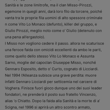
Sanità e le zone limitrofe, ma il clan Misso-Pirozzi,
egemone in quegli anni, darà loro filo da torcere, poiché
vanta tra le proprie fila uomini di alto spessore criminale
n come Vito Lo Monaco (defunto), killer del gruppo, e
Giulio Pirozzi, meglio noto come o’ Giulio (detenuto con
una pena all’ergastolo).
I Misso non vogliono cedere il passo. allora ne scaturisce
una feroce faida con omicidi eccellenti da ambo le parti,
come quello dello stesso Vito Lo Monaco e Assunta
Sarno, moglie del capoclan Giuseppe Misso, nonché
Gennaro Esposito, detto o’ Curto, cognato di Licciardi.
Nel 1994 l’Alleanza subisce una grave perdita: muore
infatti Gennaro Licciardi per setticemia nel carcere di
Voghera. Finisce fuori gioco dunque uno dei suoi leader
fondatori, ne prenderà il posto suo fratello Vincenzo,
alias ‘o Chiatto. Dopo la faida alla Sanità e la morte di a’
Scigna, nel 1996 si aprirà un altro scontro armato,