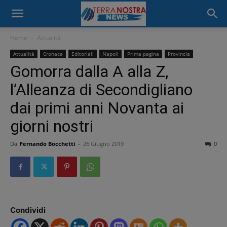
Home
Attualità
Attualità
Cronaca
Editoriali
Napoli
Prima pagina
Provincia
Gomorra dalla A alla Z,
l’Alleanza di Secondigliano
dai primi anni Novanta ai
giorni nostri
Da
Fernando Bocchetti
-
26 Giugno 2019
0
Condividi