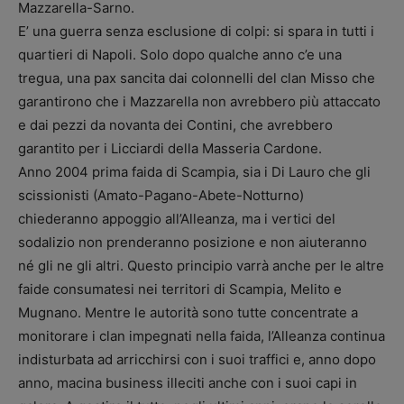
Mazzarella-Sarno.
E’ una guerra senza esclusione di colpi: si spara in tutti i
quartieri di Napoli. Solo dopo qualche anno c’e una
tregua, una pax sancita dai colonnelli del clan Misso che
garantirono che i Mazzarella non avrebbero più attaccato
e dai pezzi da novanta dei Contini, che avrebbero
garantito per i Licciardi della Masseria Cardone.
Anno 2004 prima faida di Scampia, sia i Di Lauro che gli
scissionisti (Amato-Pagano-Abete-Notturno)
chiederanno appoggio all’Alleanza, ma i vertici del
sodalizio non prenderanno posizione e non aiuteranno
né gli ne gli altri. Questo principio varrà anche per le altre
faide consumatesi nei territori di Scampia, Melito e
Mugnano. Mentre le autorità sono tutte concentrate a
monitorare i clan impegnati nella faida, l’Alleanza continua
indisturbata ad arricchirsi con i suoi traffici e, anno dopo
anno, macina business illeciti anche con i suoi capi in