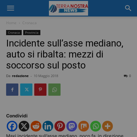
Home
Cronaca
Cronaca
Provincia
Incidente sull’asse mediano,
auto si ribalta: mezzi di
soccorso sul posto
Da
redazione
-
10 Maggio 2018
0
Condividi
Maxi incidente sull’asse mediano, poco fa, in direzione