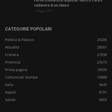
Forno crematorio esplode: dentro c’era il
cadavere di un obeso
1 Maggio 2017
CATEGORIE POPOLARI
Politica & Palazzo
29206
Attualità
28561
Cronaca
27030
Provincia
23673
Prima pagina
18595
Comunicati Stampa
10888
Italia
9645
Napoli
8191
Salute
6855